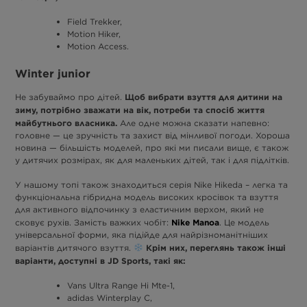
Field Trekker,
Motion Hiker,
Motion Access.
Winter junior
Щоб вибрати взуття для дитини на
Не забуваймо про дітей.
зиму, потрібно зважати на вік, потреби та спосіб життя
майбутнього власника.
Але одне можна сказати напевно:
головне — це зручність та захист від мінливої погоди. Хороша
новина — більшість моделей, про які ми писали вище, є також
у дитячих розмірах, як для маленьких дітей, так і для підлітків.
У нашому топі також знаходиться серія Nike Hikeda – легка та
функціональна гібридна модель високих кросівок та взуття
для активного відпочинку з еластичним верхом, який не
Nike Manoa
сковує рухів. Замість важких чобіт:
. Це модель
універсальної форми, яка підійде для найрізноманітніших
Крім них, переглянь також інші
варіантів дитячого взуття.
варіанти, доступні в JD Sports, такі як:
Vans Ultra Range Hi Mte-1,
adidas Winterplay C,