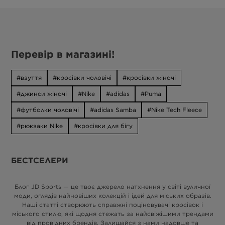
Перевір в магазині!
взуття
кросівки чоловічі
кросівки жіночі
джинси жіночі
Nike
adidas
Puma
футболки чоловічі
adidas Samba
Nike Tech Fleece
рюкзаки Nike
кросівки для бігу
БЕСТСЕЛЕРИ
Блог JD Sports — це твоє джерело натхнення у світі вуличної
моди, оглядів найновіших колекцій і ідей для міських образів.
Наші статті створюють справжні поціновувачі кросівок і
міського стилю, які щодня стежать за найсвіжішими трендами
від провідних брендів. Залишайся з нами надовше та