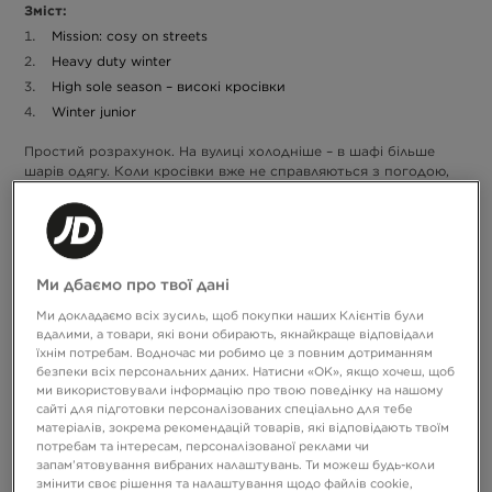
Зміст:
Mission: cosy on streets
Heavy duty winter
High sole season – високі кросівки
Winter junior
Простий розрахунок. На вулиці холодніше – в шафі більше
шарів одягу. Коли кросівки вже не справляються з погодою,
Ми підкажемо, як підібрати зимове взуття,
час для оновлення.
виходячи з конкретних потреб.
На що робиш ставку?
Варіантів не бракує. Від затишних моделей з вовни до
похідних чобіт, які виглядають так, ніби готові до гірських
стежок. Крім того, у нас є варіанти в дитячих розмірах.
Ми дбаємо про твої дані
Обираєш захист від холоду чи функціональний дизайн? Так чи
інакше: no chills given. Переглянь довідник і підбери взуття на
Ми докладаємо всіх зусиль, щоб покупки наших Клієнтів були
новий сезон.
вдалими, а товари, які вони обирають, якнайкраще відповідали
їхнім потребам. Водночас ми робимо це з повним дотриманням
безпеки всіх персональних даних. Натисни «OK», якщо хочеш, щоб
Mission: cosy on streets
ми використовували інформацію про твою поведінку на нашому
сайті для підготовки персоналізованих спеціально для тебе
черевики UGG
Список відкривають
. Теплі та м’які, тобто
матеріалів, зокрема рекомендацій товарів, які відповідають твоїм
абсолютно затишні – особливо в дні, коли ти реально
потребам та інтересам, персоналізованої реклами чи
Якщо ти не
розмірковуєш, чи варто виходити з-під ковдри.
запам’ятовування вибраних налаштувань. Ти можеш будь-коли
знаєш, в які зимові черевики інвестувати перед початком
змінити своє рішення та налаштування щодо файлів cookie,