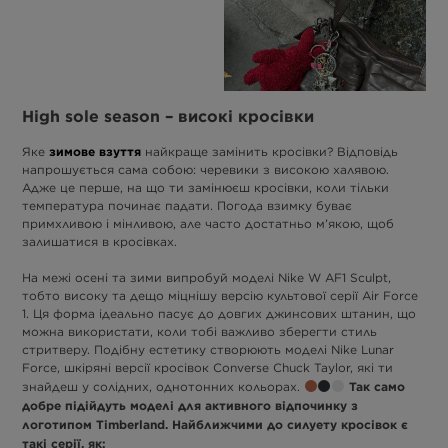
High sole season – високі кросівки
зимове взуття
Яке
найкраще замінить кросівки? Відповідь
напрошується сама собою: черевики з високою халявою.
Адже це перше, на що ти замінюєш кросівки, коли тільки
температура починає падати. Погода взимку буває
примхливою і мінливою, але часто достатньо м’якою, щоб
залишатися в кросівках.
На межі осені та зими випробуй моделі Nike W AF1 Sculpt,
тобто високу та дещо міцнішу версію культової серії Air Force
1. Ця форма ідеально пасує до довгих джинсових штанин, що
можна використати, коли тобі важливо зберегти стиль
стритверу. Подібну естетику створюють моделі Nike Lunar
Force, шкіряні версії кросівок Converse Chuck Taylor, які ти
Так само
знайдеш у солідних, однотонних кольорах.
добре підійдуть моделі для активного відпочинку з
логотипом Timberland. Найближчими до силуету кросівок є
такі серії, як: