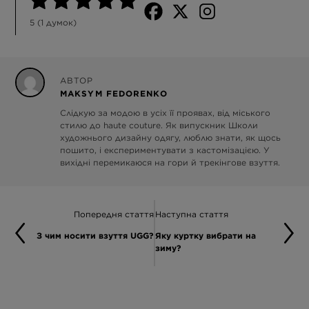
5
(
1
думок)
АВТОР
MAKSYM FEDORENKO
Слідкую за модою в усіх її проявах, від міського
стилю до haute couture. Як випускник Школи
художнього дизайну одягу, люблю знати, як щось
пошито, і експериментувати з кастомізацією. У
вихідні перемикаюся на гори й трекінгове взуття.
Попередня стаття
Наступна стаття
З чим носити взуття UGG?
Яку куртку вибрати на
зиму?