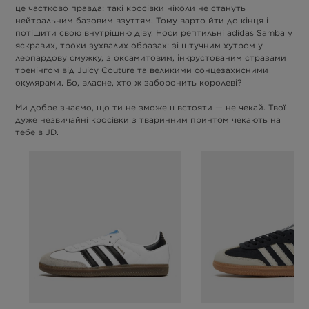
це частково правда: такі кросівки ніколи не стануть
нейтральним базовим взуттям. Тому варто йти до кінця і
потішити свою внутрішню діву. Носи рептильні adidas Samba у
яскравих, трохи зухвалих образах: зі штучним хутром у
леопардову смужку, з оксамитовим, інкрустованим стразами
тренінгом від Juicy Couture та великими сонцезахисними
окулярами. Бо, власне, хто ж заборонить королеві?
Ми добре знаємо, що ти не зможеш встояти — не чекай. Твої
дуже незвичайні кросівки з тваринним принтом чекають на
тебе в JD.