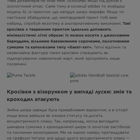
Уява дизайнерів не знає меж: особливо якщо під рукою є
зоологічний атлас. Саме тому в колекції adidas ти знайдеш
модель SL із принтом, що нагадує шкіру жирафи. Якщо ти
настільки збайдужіла, що леопардовий принт тобі вже
Такі
набрид, спробуй екзотику в альтернативному виконанні.
кросівки з тваринним принтом ідеально доповнять
мінімалістичні літні образи: їх можна носити з джинсовими
бермудами, вільними бавовняними сорочками, полотняними
сумками та капелюхами типу «бакет-хет».
Теплі відтінки та
незвичайна фактура таких кросівок спрацюють як
підморгування: невеличкий жарт, який зрозуміють лише
посвячені.
Кросівки з візерунком у вигляді луски: змія та
крокодил атакують
Зміїна шкіра завжди була привабливим варіантом, а в історії
моди вона увійшла як ознака статусу та досить
ексцентричного смаку. Так, наприклад, могла виглядати
шикарна сумочка з крокодилячої шкіри із золотою застібкою
та тисненим монограмом. Ми не маємо наміру претендувати
на графські титули, але щодо цього ексцентричного смаку —