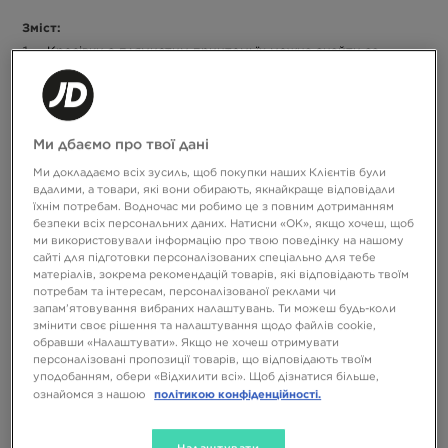
Зміст:
Кросівки з плямистим принтом: їх можна знайти за
слідами
Кросівки cow print: для лідерів стада
Кросівки з латками жирафа: ми про це не просили, але
вони нам були потрібні
Ми дбаємо про твої дані
Кросівки з візерунком у вигляді луски: змія та крокодил
Ми докладаємо всіх зусиль, щоб покупки наших Клієнтів були
атакують
вдалими, а товари, які вони обирають, якнайкраще відповідали
їхнім потребам. Водночас ми робимо це з повним дотриманням
Що спільного між офіцером гусарів XVII століття, заможною
безпеки всіх персональних даних. Натисни «OK», якщо хочеш, щоб
власницею модного дому з улюбленої теленовели твоєї бабусі
ми використовували інформацію про твою поведінку на нашому
та Ріанною? Усі вони вміють носити принти з тваринними
сайті для підготовки персоналізованих спеціально для тебе
мотивами. І добре знають, що це прояв сили. «Так, я знаю, що
матеріалів, зокрема рекомендацій товарів, які відповідають твоїм
місто — це джунглі», — кажуть кросівки з леопардовим або
потребам та інтересам, персоналізованої реклами чи
тигровим принтом, — «але на цій території саме я —
запам’ятовування вибраних налаштувань. Ти можеш будь-коли
найнебезпечніший хижак». Вони завжди будуть трохи
змінити своє рішення та налаштування щодо файлів cookie,
кітчевими, дуже виразними й абсолютно неприборканими.
обравши «Налаштувати». Якщо не хочеш отримувати
Але в цьому й полягає їхня сила. Дізнайся, як носити тваринні
персоналізовані пропозиції товарів, що відповідають твоїм
візерунки на щодень і на вечір.
уподобанням, обери «Відхилити всі». Щоб дізнатися більше,
політикою конфіденційності.
ознайомся з нашою
Кросівки з плямистим принтом: їх можна
знайти за слідами
Налаштувати