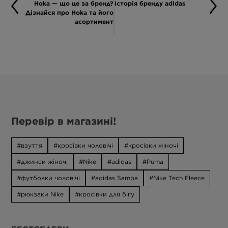
Hoka — що це за бренд?
Історія бренду adidas
Дізнайся про Hoka та його
асортимент
Перевір в магазині!
взуття
кросівки чоловічі
кросівки жіночі
джинси жіночі
Nike
adidas
Puma
футболки чоловічі
adidas Samba
Nike Tech Fleece
рюкзаки Nike
кросівки для бігу