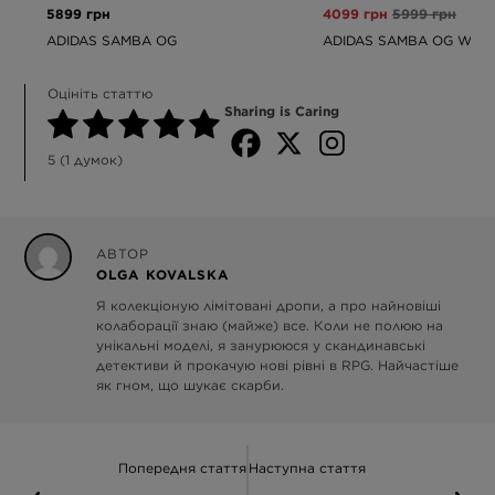
5899 грн
4099 грн
5999 грн
ADIDAS SAMBA OG
ADIDAS SAMBA OG W
Оцініть статтю
Sharing is Caring
5
(
1
думок)
АВТОР
OLGA KOVALSKA
Я колекціоную лімітовані дропи, а про найновіші
колаборації знаю (майже) все. Коли не полюю на
унікальні моделі, я занурююся у скандинавські
детективи й прокачую нові рівні в RPG. Найчастіше
як гном, що шукає скарби.
Попередня стаття
Наступна стаття