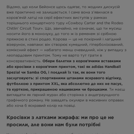
Відомо, що коли Бейонсе щось одягає, то жодних дискусій
вже практично не залишається. І саме вона з’явилася в
коров’ячій латці на серії ефектних виступів у рамках
торішнього концертного туру «Cowboy Carter and the Rodeo
Chitlin’ Circuit Tour». Що, звичайно, не означає, що ти мусиш
носити його в монолуку, до того ж із ременем зі срібною
пряжкою в стилі родео. Корова — це не покірний і лагідний
візерунок, навпаки: він створює кумедний, гіперболізований,
коміксний ефект — набагато менш очевидний, ніж у випадку з
леопардовим принтом. Тому не варто тут грати в
Обери балетки з коров’ячими вставками
консервативність.
або кросівки з коров’ячим принтом, такі як adidas Handball
Spezial чи Samba OG, і поєднай їх так, як вони того
заслуговують: зі спортивними штанами яскравого відтінку,
футболкою з принтом XXL, яка абсолютно до них не пасує,
та курткою, прикрашеною нашивками чи брошками
. Ти маєш
виглядати як гарний мурал або сторінка з андеграундного
графічного роману. Не завадять окуляри в масивних оправах
або хоча б яскравий колір на повіці.
Кросівки з латками жирафа: ми про це не
просили, але вони нам були потрібні