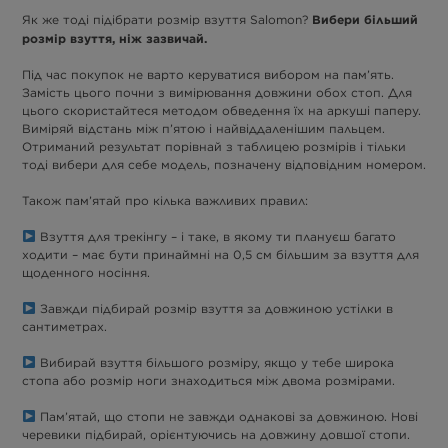
Вибери більший
Як же тоді підібрати розмір взуття Salomon?
розмір взуття, ніж зазвичай.
Під час покупок не варто керуватися вибором на пам’ять.
Замість цього почни з вимірювання довжини обох стоп. Для
цього скористайтеся методом обведення їх на аркуші паперу.
Виміряй відстань між п’ятою і найвіддаленішим пальцем.
Отриманий результат порівнай з таблицею розмірів і тільки
тоді вибери для себе модель, позначену відповідним номером.
Також пам’ятай про кілька важливих правил:
Взуття для трекінгу – і таке, в якому ти плануєш багато
ходити – має бути принаймні на 0,5 см більшим за взуття для
щоденного носіння.
Завжди підбирай розмір взуття за довжиною устілки в
сантиметрах.
Вибирай взуття більшого розміру, якщо у тебе широка
стопа або розмір ноги знаходиться між двома розмірами.
Пам’ятай, що стопи не завжди однакові за довжиною. Нові
черевики підбирай, орієнтуючись на довжину довшої стопи.