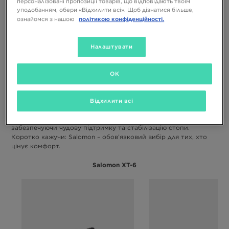
персоналізовані пропозиції товарів, що відповідають твоїм
варіантом як для спорту, так і для вуличного
уподобанням, обери «Відхилити всі». Щоб дізнатися більше,
стилю завдяки своїй міцності та широкому
політикою конфіденційності.
ознайомся з нашою
вибору кольорів. У свою чергу, взуття XT Pathway
цінується за використання мембрани Gore-Tex і
ретельно продуману конструкцію, що робить цю
Налаштувати
модель функціональним варіантом для будь-яких
умов.
(Sneakerjagers, 2023)
OK
Моделі об’єднує подібна система амортизації та підошва з
матеріалу EVA – надійна на кам’янистій місцевості, але й на
вулиці – та легка конструкція. Верхня частина взуття створена
Відхилити всі
з поєднання термопластичного поліуретану та
повітропроникної сітки. Всі ці деталі гармонійно поєднуються,
забезпечуючи чудову підтримку та стабілізацію стопи.
Коротко кажучи: Salomon – обов’язковий вибір для тих, хто
цінує комфорт.
Salomon XT-6