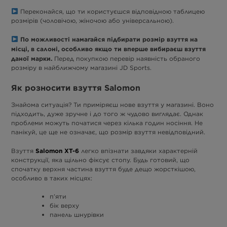
Переконайся, що ти користуєшся відповідною таблицею
розмірів (чоловічою, жіночою або універсальною).
По можливості намагайся підбирати розмір взуття на
місці, в салоні, особливо якщо ти вперше вибираєш взуття
даної марки.
Перед покупкою перевір наявність обраного
розміру в найближчому магазині JD Sports.
Як розносити взуття Salomon
Знайома ситуація? Ти приміряєш нове взуття у магазині. Воно
підходить, дуже зручне і до того ж чудово виглядає. Однак
проблеми можуть початися через кілька годин носіння. Не
панікуй, це ще не означає, що розмір взуття невідповідний.
Salomon XT-6
Взуття
легко впізнати завдяки характерній
конструкції, яка щільно фіксує стопу. Будь готовий, що
спочатку верхня частина взуття буде дещо жорсткішою,
особливо в таких місцях:
п’яти
бік верху
панель шнурівки