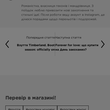
Романістка, власниця геконів і мандрівниця. З
поїздок люблю привозити нові захоплення та
стильні ідеї. Після роботи веду акаунт в Instagram, де
ділюся порадами щодо перельотів і подорожей.
Попередня стаття
Наступна стаття
Взуття Timberland. Boot
Forever for love: що купити
season: officially on
на День закоханих?
Перевір в магазині!
взуття
кросівки чоловічі
кросівки жіночі