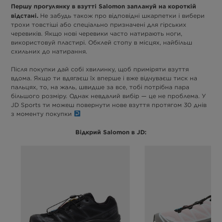
Першу прогулянку в взутті Salomon заплануй на короткій
відстані.
Не забудь також про відповідні шкарпетки і вибери
трохи товстіші або спеціально призначені для гірських
черевиків. Якщо нові черевики часто натирають ноги,
використовуй пластирі. Обклей стопу в місцях, найбільш
схильних до натирання.
Після покупки дай собі хвилинку, щоб приміряти взуття
вдома. Якщо ти вдягаєш їх вперше і вже відчуваєш тиск на
пальцях, то, на жаль, швидше за все, тобі потрібна пара
більшого розміру. Однак невдалий вибір — це не проблема. У
JD Sports ти можеш повернути нове взуття протягом 30 днів
з моменту покупки
Відкрий Salomon в JD: