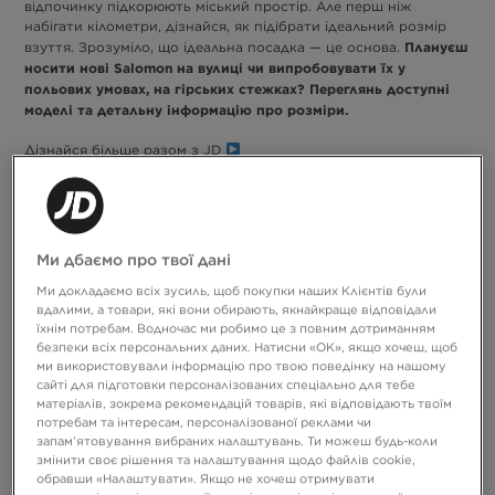
відпочинку підкорюють міський простір. Але перш ніж
набігати кілометри, дізнайся, як підібрати ідеальний розмір
Плануєш
взуття. Зрозуміло, що ідеальна посадка — це основа.
носити нові Salomon на вулиці чи випробовувати їх у
польових умовах, на гірських стежках? Переглянь доступні
моделі та детальну інформацію про розміри.
Дізнайся більше разом з JD
Серія Salomon XT
Salomon
Аутдор у центрі уваги любителів стритверу? Так.
цінують шанувальники трекінгу та активного відпочинку,
Ми дбаємо про твої дані
навіть у складних умовах.
Типова естетика трейлу в останні
Ми докладаємо всіх зусиль, щоб покупки наших Клієнтів були
роки домінує також у міському просторі – і якщо ти це
вдалими, а товари, які вони обирають, якнайкраще відповідали
читаєш, можливо, вона є і у твоєму гардеробі.
їхнім потребам. Водночас ми робимо це з повним дотриманням
безпеки всіх персональних даних. Натисни «OK», якщо хочеш, щоб
Взуття серій XT-6 та XT Pathway наразі є одними з
ми використовували інформацію про твою поведінку на нашому
найпопулярніших варіантів у асортименті Salomon.
сайті для підготовки персоналізованих спеціально для тебе
Незважаючи на візуальну схожість, кожна серія орієнтована
матеріалів, зокрема рекомендацій товарів, які відповідають твоїм
на дещо іншу цільову аудиторію.
потребам та інтересам, персоналізованої реклами чи
запам’ятовування вибраних налаштувань. Ти можеш будь-коли
[…] XT-6 є добре впізнаваним і завоював
змінити своє рішення та налаштування щодо файлів cookie,
популярність як перевірене взуття для
обравши «Налаштувати». Якщо не хочеш отримувати
повсякденного носіння. XT-6 став оптимальним