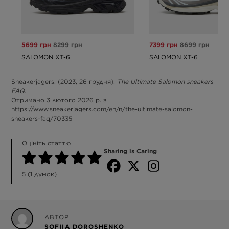
5699 грн
8299 грн
7399 грн
8699 грн
SALOMON XT-6
SALOMON XT-6
Sneakerjagers. (2023, 26 грудня).
The Ultimate Salomon sneakers
FAQ
.
Отримано 3 лютого 2026 р. з
https://www.sneakerjagers.com/en/n/the-ultimate-salomon-
sneakers-faq/70335
Оцініть статтю
Sharing is Caring
5
(
1
думок)
АВТОР
SOFIIA DOROSHENKO