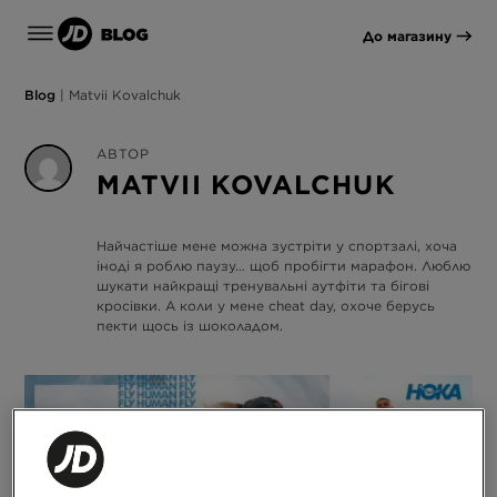
До магазину
Blog
|
Matvii Kovalchuk
АВТОР
MATVII KOVALCHUK
Найчастіше мене можна зустріти у спортзалі, хоча
іноді я роблю паузу… щоб пробігти марафон. Люблю
шукати найкращі тренувальні аутфіти та бігові
кросівки. А коли у мене cheat day, охоче берусь
пекти щось із шоколадом.