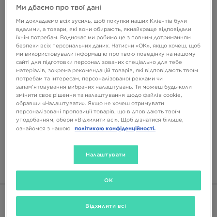
Ми дбаємо про твої дані
Ми докладаємо всіх зусиль, щоб покупки наших Клієнтів були
вдалими, а товари, які вони обирають, якнайкраще відповідали
їхнім потребам. Водночас ми робимо це з повним дотриманням
безпеки всіх персональних даних. Натисни «OK», якщо хочеш, щоб
ми використовували інформацію про твою поведінку на нашому
сайті для підготовки персоналізованих спеціально для тебе
матеріалів, зокрема рекомендацій товарів, які відповідають твоїм
Hoka — що це за бренд? Дізнайся про Hoka та
потребам та інтересам, персоналізованої реклами чи
його асортимент
запам’ятовування вибраних налаштувань. Ти можеш будь-коли
змінити своє рішення та налаштування щодо файлів cookie,
Шукаєш нову пару взуття, яка поєднує інновації, комфорт та
обравши «Налаштувати». Якщо не хочеш отримувати
унікальний дизайн? Тоді тобі обов’язково слід ознайомитися з
персоналізовані пропозиції товарів, що відповідають твоїм
брендом Hoka. Цей…
уподобанням, обери «Відхилити всі». Щоб дізнатися більше,
політикою конфіденційності.
ознайомся з нашою
Налаштувати
ПОРАДИ
| 02.06.2026
Читай
OK
Відхилити всі